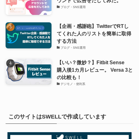
ウントで広告をだしてみた。
ブログ・SNS運用
【企画・感謝砲】TwitterでRTし
てくれた人のリストを簡単に取得
する方法
ブログ・SNS運用
【いい？微妙？】Fitbit Sense
購入後1カ月レビュー。 Versa 3と
の比較も！
デジモノ・便利系
このサイトはSWELLで作成しています