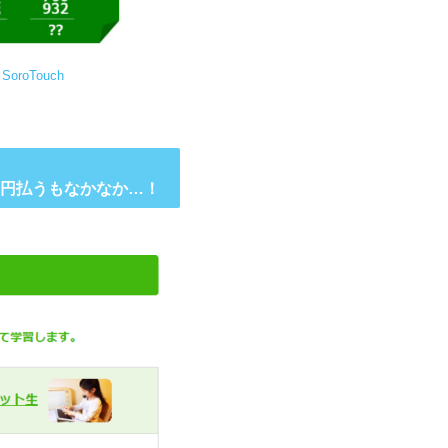
roTouch
0円払うもなかなか…！