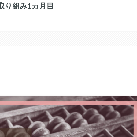
取り組み1カ月目
。